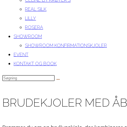
CELINE BY KRØYER´S
REAL SILK
LILLY
ROSERA
SHOWROOM
SHOWROOM KONFIRMATIONSKJOLER
EVENT
KONTAKT OG BOOK
Search
this
website
BRUDEKJOLER MED ÅB