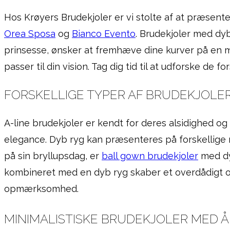
Hos Krøyers Brudekjoler er vi stolte af at præsent
Orea Sposa
og
Bianco Evento
. Brudekjoler med dy
prinsesse, ønsker at fremhæve dine kurver på en m
passer til din vision. Tag dig tid til at udforske de
FORSKELLIGE TYPER AF BRUDEKJOLE
A-line brudekjoler er kendt for deres alsidighed og
elegance. Dyb ryg kan præsenteres på forskellige må
på sin bryllupsdag, er
ball gown brudekjoler
med dyb
kombineret med en dyb ryg skaber et overdådigt og 
opmærksomhed.
MINIMALISTISKE BRUDEKJOLER MED 